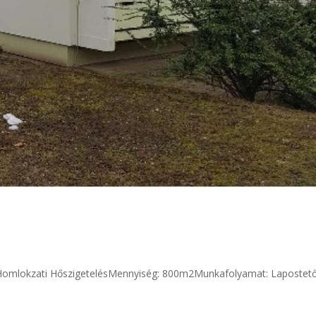
5
okzati HőszigetelésMennyiség: 800m2Munkafolyamat: Lapostet