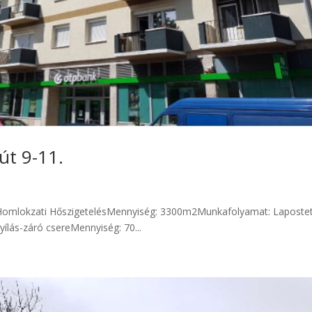
út 9-11.
okzati HőszigetelésMennyiség: 3300m2Munkafolyamat: Laposte
lás-záró csereMennyiség: 70...