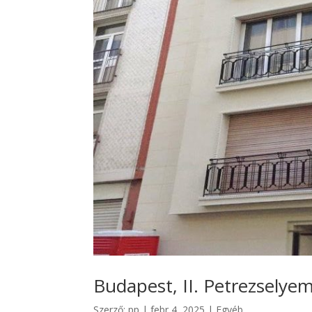
Budapest, II. Petrezselyem
Szerző:
pp
|
febr 4, 2025
|
Egyéb