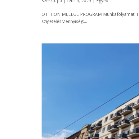
Szerző:
pp
|
febr 4, 2025
|
Egyéb
OTTHON MELEGE PROGRAM Munkafolyamat: Homl
szigetelésMennyiség:...