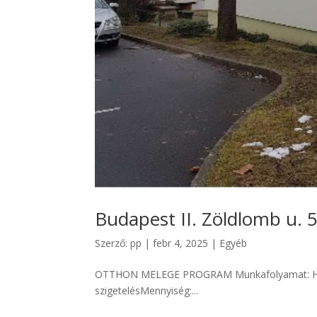
Budapest II. Zöldlomb u. 
Szerző:
pp
|
febr 4, 2025
|
Egyéb
OTTHON MELEGE PROGRAM Munkafolyamat: Homl
szigetelésMennyiség:...