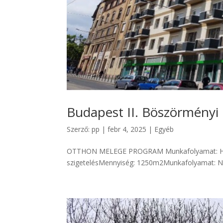
Budapest II. Böszörményi 
Szerző:
pp
|
febr 4, 2025
|
Egyéb
OTTHON MELEGE PROGRAM Munkafolyamat: Homl
szigetelésMennyiség: 1250m2Munkafolyamat: Nyí