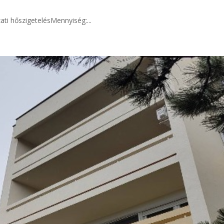
i hőszigetelésMennyiség:...