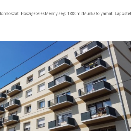
okzati HőszigetelésMennyiség: 1800m2Munkafolyamat: Laposte