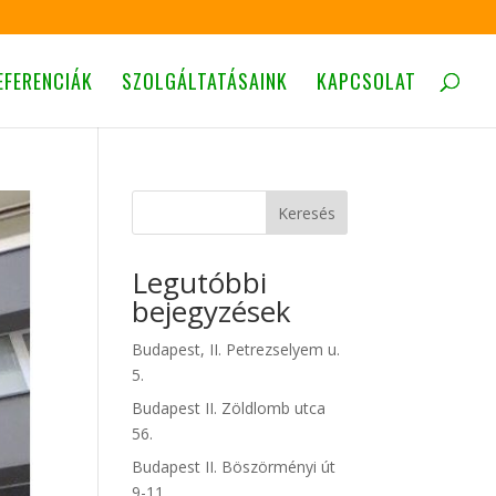
EFERENCIÁK
SZOLGÁLTATÁSAINK
KAPCSOLAT
Keresés
Legutóbbi
bejegyzések
Budapest, II. Petrezselyem u.
5.
Budapest II. Zöldlomb utca
56.
Budapest II. Böszörményi út
9-11.