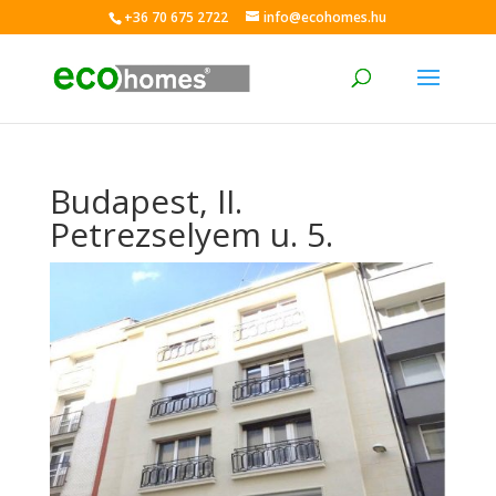
+36 70 675 2722
info@ecohomes.hu
Budapest, II.
Petrezselyem u. 5.