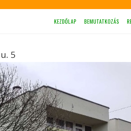
KEZDŐLAP
BEMUTATKOZÁS
R
u. 5