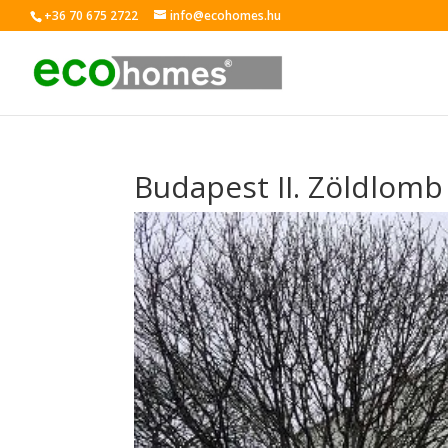
+36 70 675 2722
info@ecohomes.hu
Budapest II. Zöldlomb 